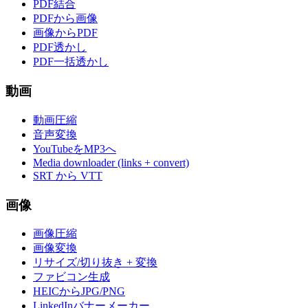
PDF結合
PDFから画像
画像からPDF
PDF透かし
PDF一括透かし
動画
動画圧縮
音声変換
YouTubeをMP3へ
Media downloader (links + convert)
SRT から VTT
画像
画像圧縮
画像変換
リサイズ/切り抜き + 変換
ファビコン生成
HEICからJPG/PNG
LinkedInバナーメーカー