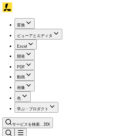
変換
ビューアとエディタ
Excel
開発
PDF
動画
画像
色
学ぶ・プロダクト
サービスを検索…
⌘K