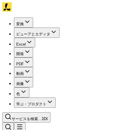
変換
ビューアとエディタ
Excel
開発
PDF
動画
画像
色
学ぶ・プロダクト
サービスを検索…
⌘K