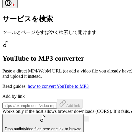
サービスを検索
ツールとページをすばやく検索して開けます
YouTube to MP3 converter
Paste a direct MP4/WebM URL (or add a video file you already have). 
and upload it instead.
Read guides:
how to convert YouTube to MP3
Add by link
Add link
Works only if the host allows browser downloads (CORS). If it fails, do
Drop audio/video files here or click to browse