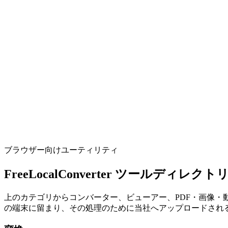
音声形式の変換や動画からの音声抽出をブラウザ内でロー
ツールを実行
動画
動画圧縮
Compress videos locally with bulk uploads.
ツールを実行
ブラウザー向けユーティリティ
FreeLocalConverter ツールディレクト
上のカテゴリからコンバーター、ビューアー、PDF・画像
の端末に留まり、その処理のために当社へアップロードされ