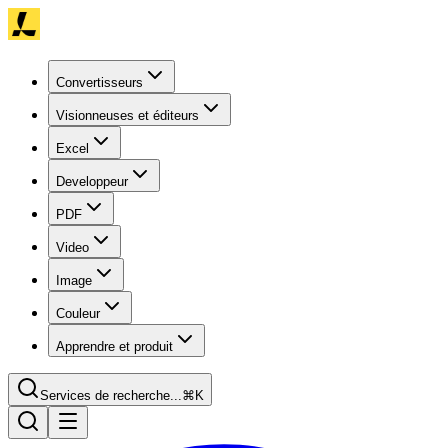
Convertisseurs
Visionneuses et éditeurs
Excel
Developpeur
PDF
Video
Image
Couleur
Apprendre et produit
Services de recherche...
⌘K