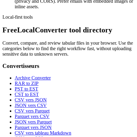
(privacy and CORS). Prefer emails with embedded images or
inline assets.
Local-first tools
FreeLocalConverter tool directory
Convert, compare, and review tabular files in your browser. Use the
categories below to find the right workflow fast, without uploading
sensitive data to unknown servers.
Convertisseurs
Archive Converter
RAR to ZIP
PST to EST
CST to EST
CSV vers JSON
JSON vers CSV
CSV vers Parquet
Parquet vers CSV
JSON vers Parquet
Parquet vers JSON
CSV vers tableau Markdown