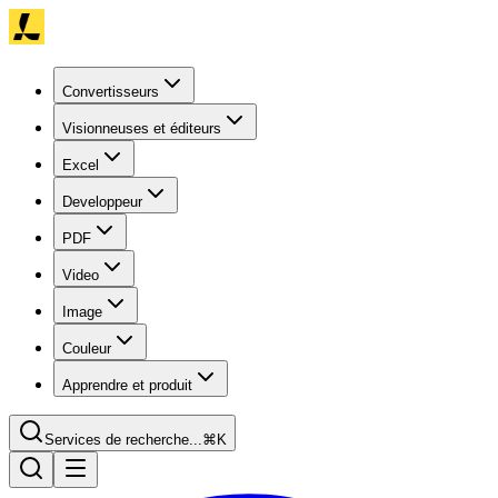
Convertisseurs
Visionneuses et éditeurs
Excel
Developpeur
PDF
Video
Image
Couleur
Apprendre et produit
Services de recherche...
⌘K