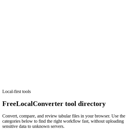
Convertisseur Markdown HTML
Convert Markdown and HTML with GFM tables, live preview, and
safe copy.
Exécuter l'outil
Convertisseurs
Convertisseur Python Requests
Convert Python requests snippets to cURL, fetch, or axios.
Exécuter l'outil
Local-first tools
FreeLocalConverter tool directory
Convert, compare, and review tabular files in your browser. Use the
categories below to find the right workflow fast, without uploading
sensitive data to unknown servers.