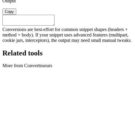
Output
Copy
Conversions are best-effort for common snippet shapes (headers +
method + body). If your snippet uses advanced features (multipart,
cookie jars, interceptors), the output may need small manual tweaks.
Related tools
More from Convertisseurs
Convertisseurs
Archive Converter
Create ZIP archives and extract ZIP files locally in your browser.
Exécuter l'outil