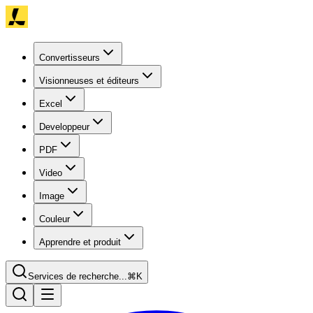
Convertisseurs
Visionneuses et éditeurs
Excel
Developpeur
PDF
Video
Image
Couleur
Apprendre et produit
Services de recherche...
⌘K