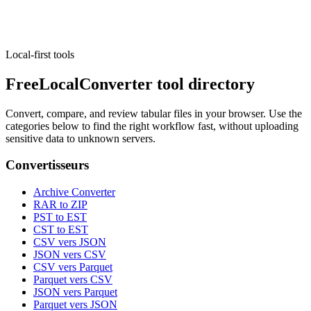
Exécuter l'outil
Local-first tools
FreeLocalConverter tool directory
Convert, compare, and review tabular files in your browser. Use the
categories below to find the right workflow fast, without uploading
sensitive data to unknown servers.
Convertisseurs
Archive Converter
RAR to ZIP
PST to EST
CST to EST
CSV vers JSON
JSON vers CSV
CSV vers Parquet
Parquet vers CSV
JSON vers Parquet
Parquet vers JSON