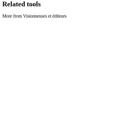
Related tools
More from Visionneuses et éditeurs
Visionneuses et éditeurs
Comparer CSV
Compare two CSV files side by side.
Exécuter l'outil
Visionneuses et éditeurs
Decodeur JWT
Decode JWT header and payload locally for API debugging.
Exécuter l'outil