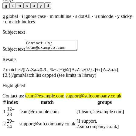
g
i
m
s
u
y
d
g global · i ignore case · m multiline · s dotAll · u unicode · y sticky
· d match indices
Subject text
Subject text
Results
2
matches
/
([A-Za-z0-9._%+-]+)@([A-Za-z0-9.-]+\.[A-Za-z]
{2,})
/
gmu
Match list capped (see limits in library)
Highlighted
Contact us:
team@example.com
support@sub.company.co.uk
#
index
match
groups
12
–
1
team@example.com
[
1:team, 2:example.com
]
28
29
–
[
1:support,
2
support@sub.company.co.uk
54
2:sub.company.co.uk
]