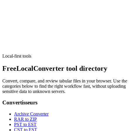
Visionneuses et éditeurs
Visionneuse et éditeur webhook
Paste, edit, prettify JSON payloads, and search with JSONPath
locally.
Exécuter l'outil
Local-first tools
FreeLocalConverter tool directory
Convert, compare, and review tabular files in your browser. Use the
categories below to find the right workflow fast, without uploading
sensitive data to unknown servers.
Convertisseurs
Archive Converter
RAR to ZIP
PST to EST
CST to EST