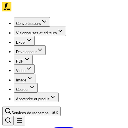
Convertisseurs
Visionneuses et éditeurs
Excel
Developpeur
PDF
Video
Image
Couleur
Apprendre et produit
Services de recherche...
⌘K