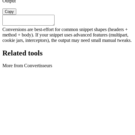
Output
Copy
Conversions are best-effort for common snippet shapes (headers +
method + body). If your snippet uses advanced features (multipart,
cookie jars, interceptors), the output may need small manual tweaks.
Related tools
More from Convertisseurs
Convertisseurs
Archive Converter
Create ZIP archives and extract ZIP files locally in your browser.
Exécuter l'outil