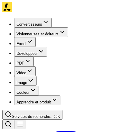
Convertisseurs
Visionneuses et éditeurs
Excel
Developpeur
PDF
Video
Image
Couleur
Apprendre et produit
Services de recherche...
⌘K