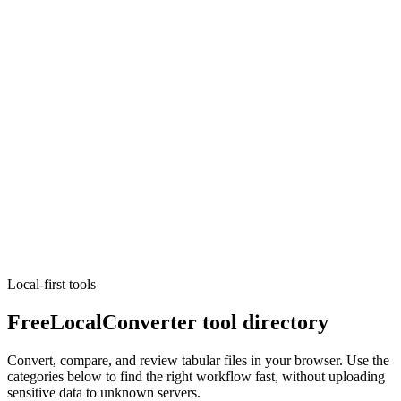
Convertisseur Markdown HTML
Convert Markdown and HTML with GFM tables, live preview, and
safe copy.
Exécuter l'outil
Convertisseurs
Convertisseur Python Requests
Convert Python requests snippets to cURL, fetch, or axios.
Exécuter l'outil
Local-first tools
FreeLocalConverter tool directory
Convert, compare, and review tabular files in your browser. Use the
categories below to find the right workflow fast, without uploading
sensitive data to unknown servers.