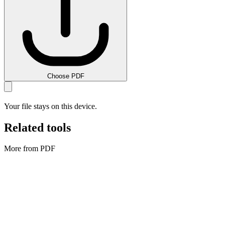
Choose PDF
Your file stays on this device.
Related tools
More from PDF
PDF
Diviser PDF
Split PDF files by page or range.