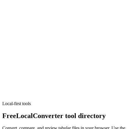
PDF
PDF vers image
Export PDF pages to PNG, JPG, or WebP.
Exécuter l'outil
PDF
Reordonner les pages PDF
Reorder or remove pages, then save a new PDF.
Exécuter l'outil
Local-first tools
FreeLocalConverter tool directory
Convert, compare, and review tabular files in your browser. Use the