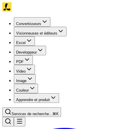
Convertisseurs
Visionneuses et éditeurs
Excel
Developpeur
PDF
Video
Image
Couleur
Apprendre et produit
Services de recherche...
⌘K