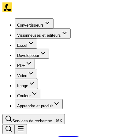
Convertisseurs
Visionneuses et éditeurs
Excel
Developpeur
PDF
Video
Image
Couleur
Apprendre et produit
Services de recherche...
⌘K