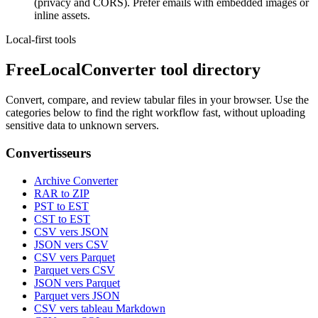
(privacy and CORS). Prefer emails with embedded images or
inline assets.
Local-first tools
FreeLocalConverter tool directory
Convert, compare, and review tabular files in your browser. Use the
categories below to find the right workflow fast, without uploading
sensitive data to unknown servers.
Convertisseurs
Archive Converter
RAR to ZIP
PST to EST
CST to EST
CSV vers JSON
JSON vers CSV
CSV vers Parquet
Parquet vers CSV
JSON vers Parquet
Parquet vers JSON
CSV vers tableau Markdown