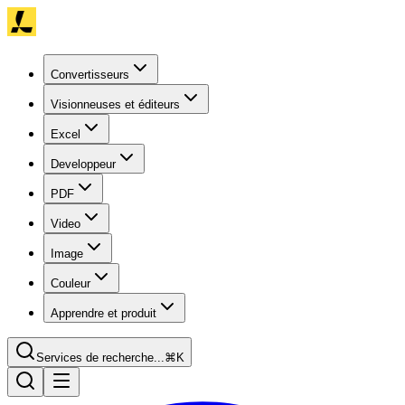
Convertisseurs
Visionneuses et éditeurs
Excel
Developpeur
PDF
Video
Image
Couleur
Apprendre et produit
Services de recherche...
⌘K