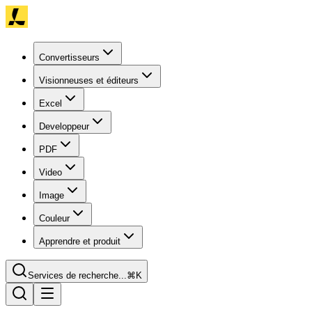
Convertisseurs
Visionneuses et éditeurs
Excel
Developpeur
PDF
Video
Image
Couleur
Apprendre et produit
Services de recherche...
⌘K