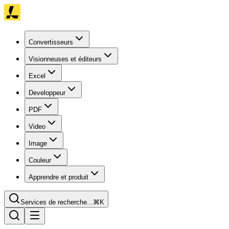
Convertisseurs
Visionneuses et éditeurs
Excel
Developpeur
PDF
Video
Image
Couleur
Apprendre et produit
Services de recherche...
⌘K