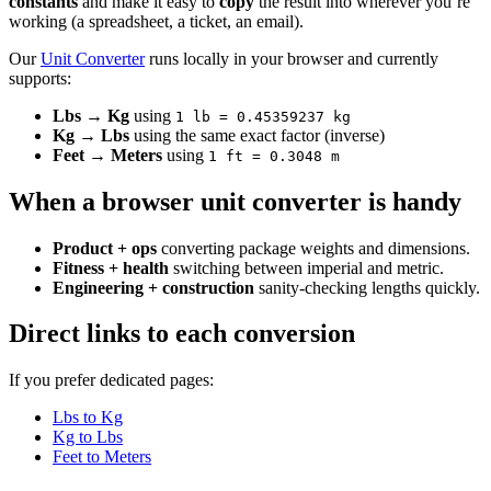
constants
and make it easy to
copy
the result into wherever you’re
working (a spreadsheet, a ticket, an email).
Our
Unit Converter
runs locally in your browser and currently
supports:
Lbs → Kg
using
1 lb = 0.45359237 kg
Kg → Lbs
using the same exact factor (inverse)
Feet → Meters
using
1 ft = 0.3048 m
When a browser unit converter is handy
Product + ops
converting package weights and dimensions.
Fitness + health
switching between imperial and metric.
Engineering + construction
sanity-checking lengths quickly.
Direct links to each conversion
If you prefer dedicated pages:
Lbs to Kg
Kg to Lbs
Feet to Meters