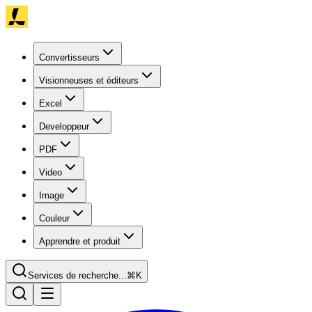
Convertisseurs
Visionneuses et éditeurs
Excel
Developpeur
PDF
Video
Image
Couleur
Apprendre et produit
Services de recherche...
⌘K