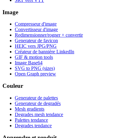
SRT vers VTT
Image
Compresseur d'image
Convertisseur d'image
Redimensionner/rogner + convertir
Generateur de favicon
HEIC vers JPG/PNG
Créateur de bannière LinkedIn
GIF & motion tools
Image Base64
SVG to PNG (sizes)
Open Graph preview
Couleur
Generateur de palettes
Generateur de degradés
Mesh gradients
Degrades mesh tendance
Palettes tendance
Degrades tendance
Apprendre et produit