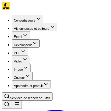
Convertisseurs
Visionneuses et éditeurs
Excel
Developpeur
PDF
Video
Image
Couleur
Apprendre et produit
Services de recherche...
⌘K