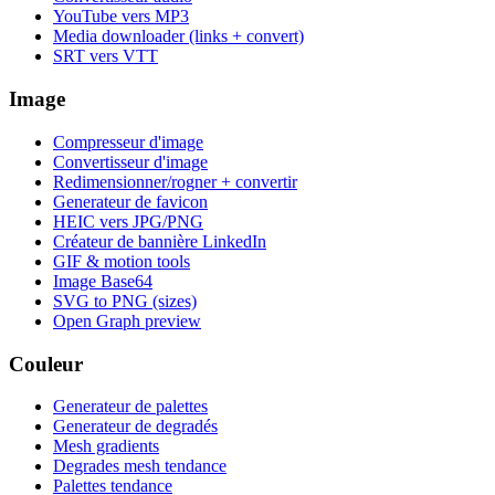
YouTube vers MP3
Media downloader (links + convert)
SRT vers VTT
Image
Compresseur d'image
Convertisseur d'image
Redimensionner/rogner + convertir
Generateur de favicon
HEIC vers JPG/PNG
Créateur de bannière LinkedIn
GIF & motion tools
Image Base64
SVG to PNG (sizes)
Open Graph preview
Couleur
Generateur de palettes
Generateur de degradés
Mesh gradients
Degrades mesh tendance
Palettes tendance