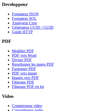
Developpeur
Formateur JSON
Formateur SQL
Analyseur Cron
Générateur UUID / GUID
Guide HTTP
PDF
Modifier PDF
PDF vers Word
Diviser PDF
Reordonner les pages PDF
Fusionner PDF
PDF vers image
Images vers PDF
Filigrane PDF
Filigrane PDF en lot
Video
Compresseur video
Convertisseur audio