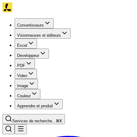
Convertisseurs
Visionneuses et éditeurs
Excel
Developpeur
PDF
Video
Image
Couleur
Apprendre et produit
Services de recherche...
⌘K