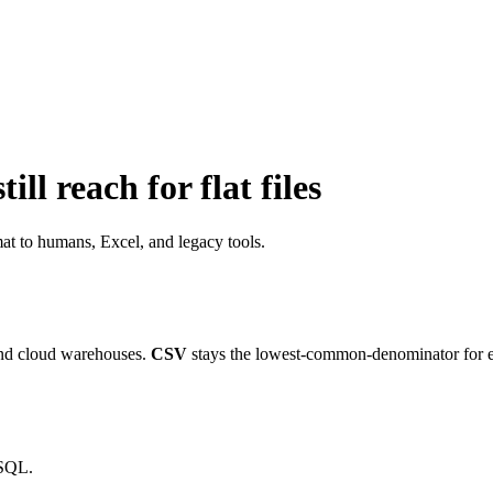
ll reach for flat files
t to humans, Excel, and legacy tools.
and cloud warehouses.
CSV
stays the lowest-common-denominator for e
 SQL.