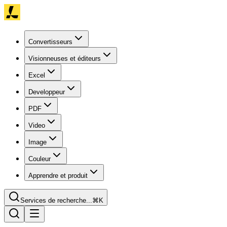
Convertisseurs
Visionneuses et éditeurs
Excel
Developpeur
PDF
Video
Image
Couleur
Apprendre et produit
Services de recherche...
⌘K