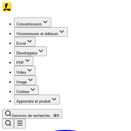
Convertisseurs
Visionneuses et éditeurs
Excel
Developpeur
PDF
Video
Image
Couleur
Apprendre et produit
Services de recherche...
⌘K