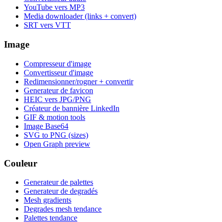
YouTube vers MP3
Media downloader (links + convert)
SRT vers VTT
Image
Compresseur d'image
Convertisseur d'image
Redimensionner/rogner + convertir
Generateur de favicon
HEIC vers JPG/PNG
Créateur de bannière LinkedIn
GIF & motion tools
Image Base64
SVG to PNG (sizes)
Open Graph preview
Couleur
Generateur de palettes
Generateur de degradés
Mesh gradients
Degrades mesh tendance
Palettes tendance