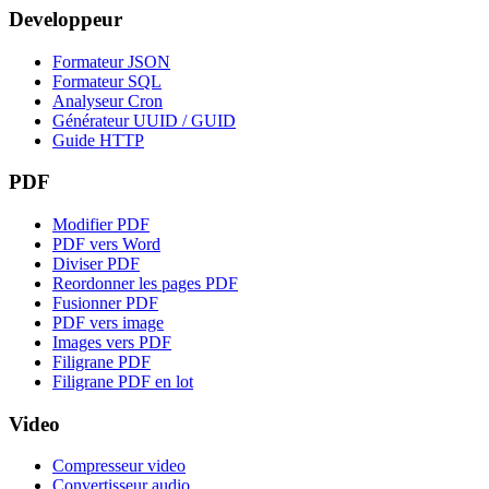
Developpeur
Formateur JSON
Formateur SQL
Analyseur Cron
Générateur UUID / GUID
Guide HTTP
PDF
Modifier PDF
PDF vers Word
Diviser PDF
Reordonner les pages PDF
Fusionner PDF
PDF vers image
Images vers PDF
Filigrane PDF
Filigrane PDF en lot
Video
Compresseur video
Convertisseur audio