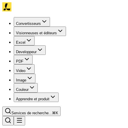
Convertisseurs
Visionneuses et éditeurs
Excel
Developpeur
PDF
Video
Image
Couleur
Apprendre et produit
Services de recherche...
⌘K