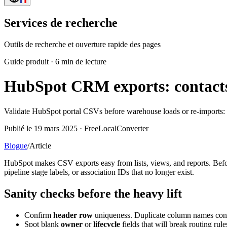
Services de recherche
Outils de recherche et ouverture rapide des pages
Guide produit
·
6 min de lecture
HubSpot CRM exports: contacts,
Validate HubSpot portal CSVs before warehouse loads or re-imports: ow
Publié le 19 mars 2025 · FreeLocalConverter
Blogue
/
Article
HubSpot makes CSV exports easy from lists, views, and reports. Befor
pipeline stage labels, or association IDs that no longer exist.
Sanity checks before the heavy lift
Confirm
header row
uniqueness. Duplicate column names confu
Spot blank
owner
or
lifecycle
fields that will break routing ru