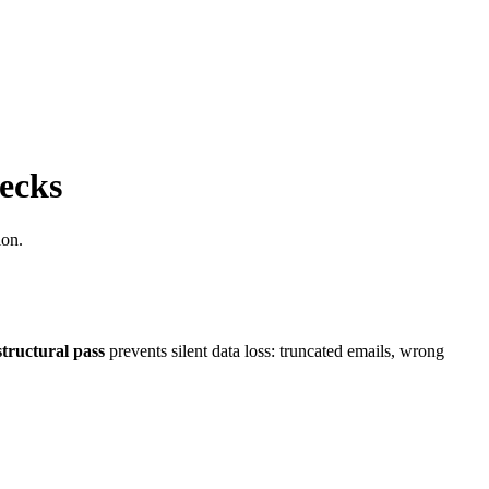
ecks
ion.
structural pass
prevents silent data loss: truncated emails, wrong