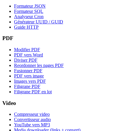
Formateur JSON
Formateur SQL
Analyseur Cron
Générateur UUID / GUID
Guide HTTP
PDF
Modifier PDF
PDF vers Word
Diviser PDF
Reordonner les pages PDF
Fusionner PDF
PDF vers image
Images vers PDF
Filigrane PDF
Filigrane PDF en lot
Video
Compresseur video
Convertisseur audio
YouTube vers MP3
Media downloader (links + convert)