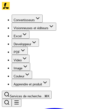
Convertisseurs
Visionneuses et éditeurs
Excel
Developpeur
PDF
Video
Image
Couleur
Apprendre et produit
Services de recherche...
⌘K