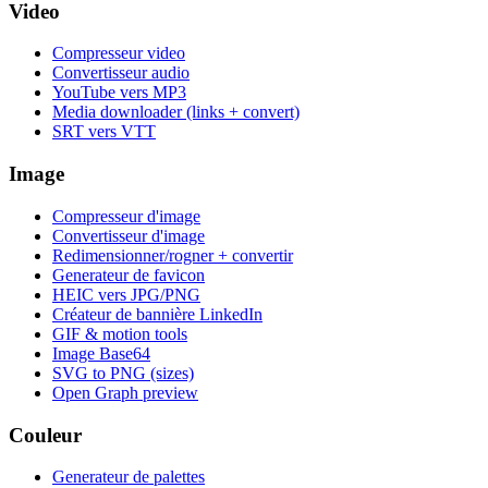
Video
Compresseur video
Convertisseur audio
YouTube vers MP3
Media downloader (links + convert)
SRT vers VTT
Image
Compresseur d'image
Convertisseur d'image
Redimensionner/rogner + convertir
Generateur de favicon
HEIC vers JPG/PNG
Créateur de bannière LinkedIn
GIF & motion tools
Image Base64
SVG to PNG (sizes)
Open Graph preview
Couleur
Generateur de palettes