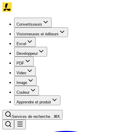
Convertisseurs
Visionneuses et éditeurs
Excel
Developpeur
PDF
Video
Image
Couleur
Apprendre et produit
Services de recherche...
⌘K