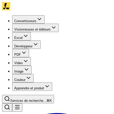
Convertisseurs
Visionneuses et éditeurs
Excel
Developpeur
PDF
Video
Image
Couleur
Apprendre et produit
Services de recherche...
⌘K