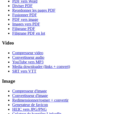
PDF vers Word
Diviser PDF
Reordonner les pages PDF
Fusionner PDF
PDF vers image
Images vers PDF
Filigrane PDF
Filigrane PDF en lot
Video
Compresseur video
Convertisseur audio
YouTube vers MP3
Media downloader (links + convert)
SRT vers VTT
Image
Compresseur d'image
Convertisseur d'image
Redimensionner/rogner + convertir
Generateur de favicon
HEIC vers JPG/PNG
Créateur de bannière LinkedIn