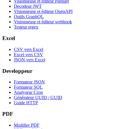
Visionneuse et éditeur Parquet
Decodeur JWT
Visionneuse et éditeur OpenAPI
Outils GraphQL
Visionneuse et éditeur webhook
Testeur regex
Excel
CSV vers Excel
Excel vers CSV
JSON vers Excel
Developpeur
Formateur JSON
Formateur SQL
Analyseur Cron
Générateur UUID / GUID
Guide HTTP
PDF
Modifier PDF