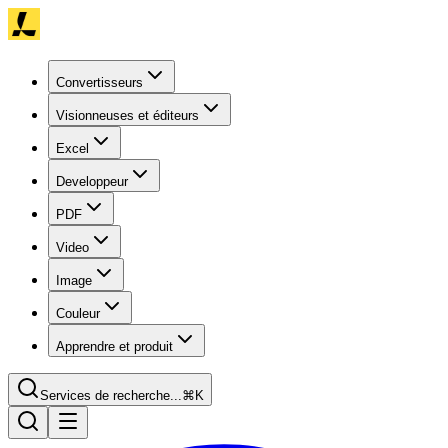
Convertisseurs
Visionneuses et éditeurs
Excel
Developpeur
PDF
Video
Image
Couleur
Apprendre et produit
Services de recherche...
⌘K