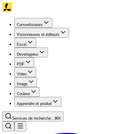
Convertisseurs
Visionneuses et éditeurs
Excel
Developpeur
PDF
Video
Image
Couleur
Apprendre et produit
Services de recherche...
⌘K