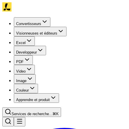
Convertisseurs
Visionneuses et éditeurs
Excel
Developpeur
PDF
Video
Image
Couleur
Apprendre et produit
Services de recherche...
⌘K