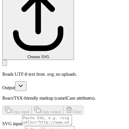
Choose SVG
Reads UTF-8 text from .svg; no uploads.
Output
React/TSX-friendly markup (camelCase attributes).
Copy input
Copy output
Clear
SVG input