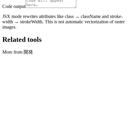
Code output
JSX mode rewrites attributes like class → className and stroke-
width → strokeWidth. This is not automatic vectorization of raster
images.
Related tools
More from 開発
開発
Cron パーサ
Parse cron, preview next runs, and convert simple English phrases
to schedules.
ツールを実行
開発