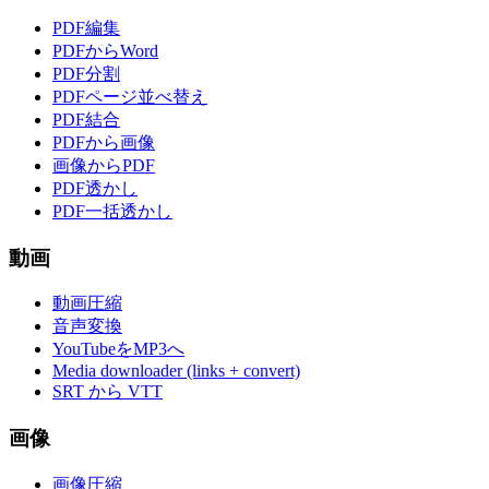
PDF編集
PDFからWord
PDF分割
PDFページ並べ替え
PDF結合
PDFから画像
画像からPDF
PDF透かし
PDF一括透かし
動画
動画圧縮
音声変換
YouTubeをMP3へ
Media downloader (links + convert)
SRT から VTT
画像
画像圧縮