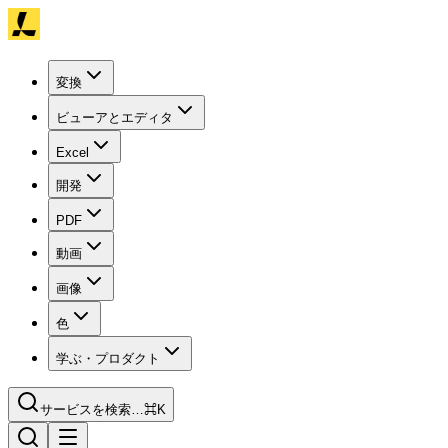
変換
ビューアとエディタ
Excel
開発
PDF
動画
画像
色
学ぶ・プロダクト
サービスを検索…
⌘K