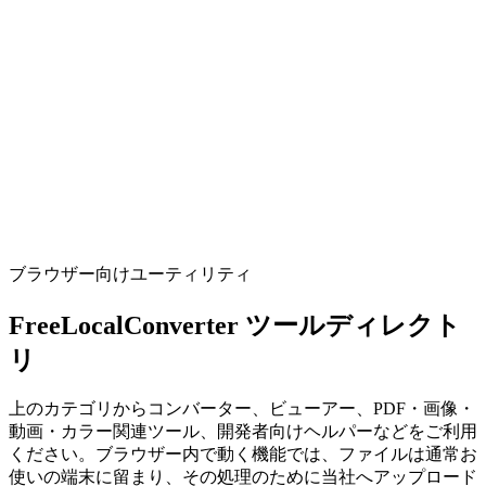
ツールを実行
開発
UUID / GUID ジェネレータ
Generate v1, v4, v7, or nil UUIDs in bulk with copy-friendly
formats for apps and tests.
ツールを実行
ブラウザー向けユーティリティ
FreeLocalConverter ツールディレクト
リ
上のカテゴリからコンバーター、ビューアー、PDF・画像・
動画・カラー関連ツール、開発者向けヘルパーなどをご利用
ください。ブラウザー内で動く機能では、ファイルは通常お
使いの端末に留まり、その処理のために当社へアップロード