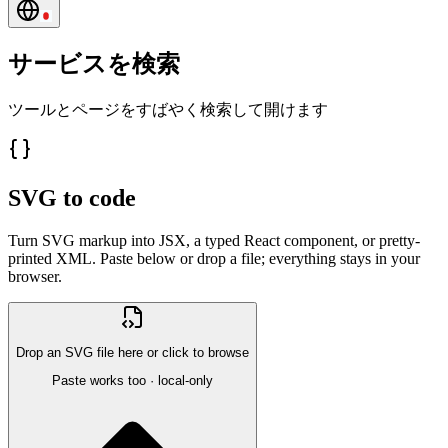
サービスを検索
ツールとページをすばやく検索して開けます
SVG to code
Turn SVG markup into JSX, a typed React component, or pretty-
printed XML. Paste below or drop a file; everything stays in your
browser.
Drop an SVG file here or click to browse
Paste works too · local-only