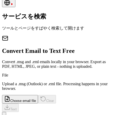
サービスを検索
ツールとページをすばやく検索して開けます
Convert Email to Text Free
Convert .msg and .eml emails locally in your browser. Export as
PDF, HTML, JPEG, or plain text - nothing is uploaded.
File
Upload a
.msg
(Outlook) or
.eml
file. Processing happens in your
browser.
Choose email file
Clear
Text