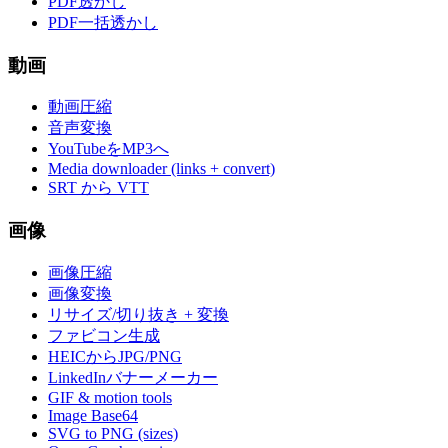
PDF透かし
PDF一括透かし
動画
動画圧縮
音声変換
YouTubeをMP3へ
Media downloader (links + convert)
SRT から VTT
画像
画像圧縮
画像変換
リサイズ/切り抜き + 変換
ファビコン生成
HEICからJPG/PNG
LinkedInバナーメーカー
GIF & motion tools
Image Base64
SVG to PNG (sizes)