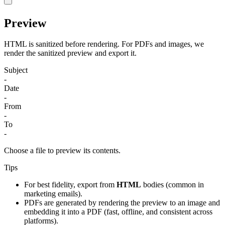
Preview
HTML is sanitized before rendering. For PDFs and images, we
render the sanitized preview and export it.
Subject
-
Date
-
From
-
To
-
Choose a file to preview its contents.
Tips
For best fidelity, export from
HTML
bodies (common in
marketing emails).
PDFs are generated by rendering the preview to an image and
embedding it into a PDF (fast, offline, and consistent across
platforms).