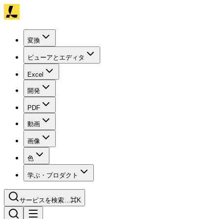
変換
ビューアとエディタ
Excel
開発
PDF
動画
画像
色
学ぶ・プロダクト
サービスを検索…
⌘K