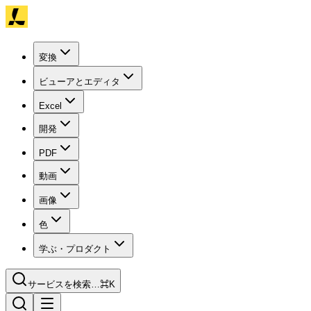
変換
ビューアとエディタ
Excel
開発
PDF
動画
画像
色
学ぶ・プロダクト
サービスを検索…
⌘K