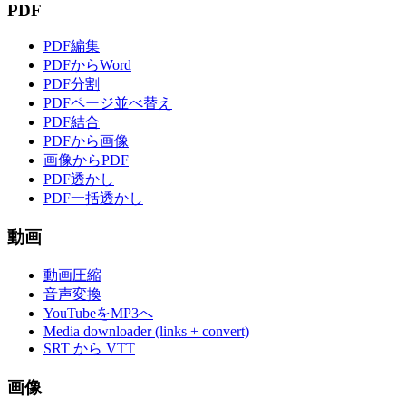
PDF
PDF編集
PDFからWord
PDF分割
PDFページ並べ替え
PDF結合
PDFから画像
画像からPDF
PDF透かし
PDF一括透かし
動画
動画圧縮
音声変換
YouTubeをMP3へ
Media downloader (links + convert)
SRT から VTT
画像