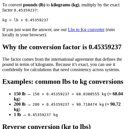
To convert
pounds (lb)
to
kilograms (kg)
, multiply by the exact
factor
:
0.45359237
kg = lb × 0.45359237
If you just want the answer, use our
Lbs to Kg converter
(runs
locally in your browser).
Why the conversion factor is 0.45359237
The factor comes from the international agreement that defines the
pound in terms of kilograms. Because it’s exact, you can use it
confidently for calculations that need consistency across systems.
Examples: common lbs to kg conversions
150 lb
→
(≈
68.04
150 × 0.45359237 = 68.0388555 kg
kg
)
200 lb
→
(≈
90.72
200 × 0.45359237 = 90.718474 kg
kg
)
1 lb
→
0.45359237 kg
Reverse conversion (kg to lbs)