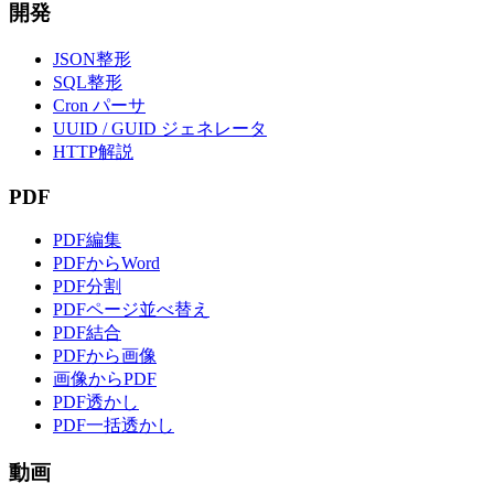
開発
JSON整形
SQL整形
Cron パーサ
UUID / GUID ジェネレータ
HTTP解説
PDF
PDF編集
PDFからWord
PDF分割
PDFページ並べ替え
PDF結合
PDFから画像
画像からPDF
PDF透かし
PDF一括透かし
動画