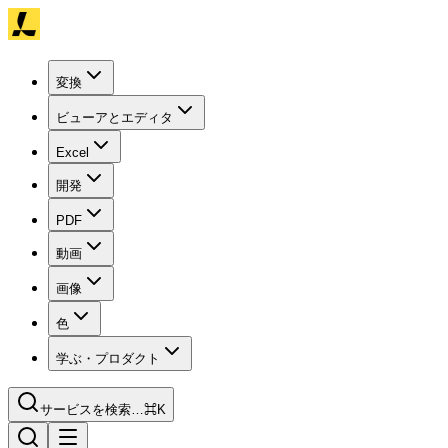
変換
ビューアとエディタ
Excel
開発
PDF
動画
画像
色
学ぶ・プロダクト
サービスを検索…
⌘K