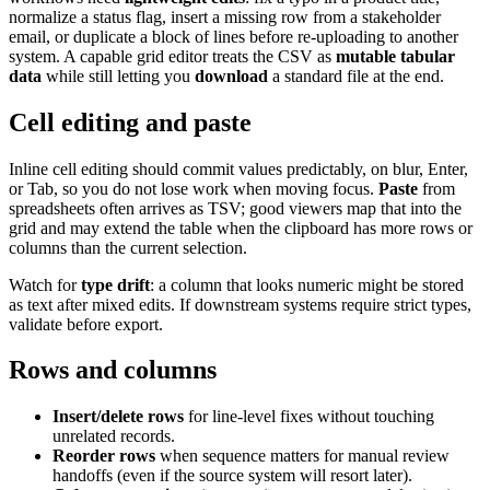
normalize a status flag, insert a missing row from a stakeholder
email, or duplicate a block of lines before re-uploading to another
system. A capable grid editor treats the CSV as
mutable tabular
data
while still letting you
download
a standard file at the end.
Cell editing and paste
Inline cell editing should commit values predictably, on blur, Enter,
or Tab, so you do not lose work when moving focus.
Paste
from
spreadsheets often arrives as TSV; good viewers map that into the
grid and may extend the table when the clipboard has more rows or
columns than the current selection.
Watch for
type drift
: a column that looks numeric might be stored
as text after mixed edits. If downstream systems require strict types,
validate before export.
Rows and columns
Insert/delete rows
for line-level fixes without touching
unrelated records.
Reorder rows
when sequence matters for manual review
handoffs (even if the source system will resort later).