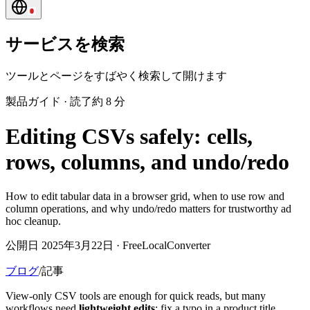
サービスを検索
ツールとページをすばやく検索して開けます
製品ガイド
·
読了約 8 分
Editing CSVs safely: cells,
rows, columns, and undo/redo
How to edit tabular data in a browser grid, when to use row and
column operations, and why undo/redo matters for trustworthy ad
hoc cleanup.
公開日 2025年3月22日 · FreeLocalConverter
ブログ
/
記事
View-only CSV tools are enough for quick reads, but many
workflows need
lightweight edits
: fix a typo in a product title,