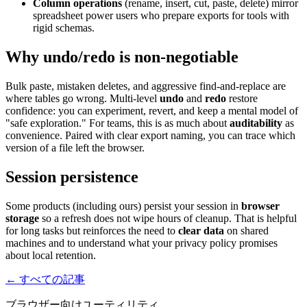
Column operations
(rename, insert, cut, paste, delete) mirror
spreadsheet power users who prepare exports for tools with
rigid schemas.
Why undo/redo is non-negotiable
Bulk paste, mistaken deletes, and aggressive find-and-replace are
where tables go wrong. Multi-level
undo
and
redo
restore
confidence: you can experiment, revert, and keep a mental model of
"safe exploration." For teams, this is as much about
auditability
as
convenience. Paired with clear export naming, you can trace which
version of a file left the browser.
Session persistence
Some products (including ours) persist your session in
browser
storage
so a refresh does not wipe hours of cleanup. That is helpful
for long tasks but reinforces the need to
clear data
on shared
machines and to understand what your privacy policy promises
about local retention.
← すべての記事
ブラウザー向けユーティリティ