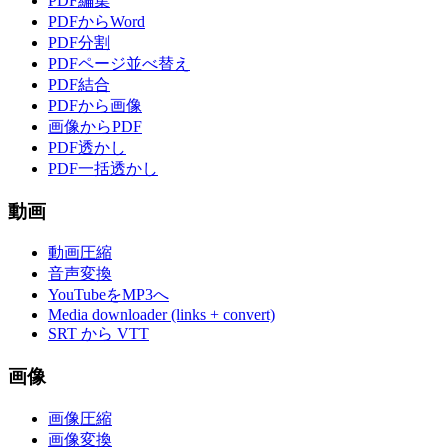
PDF編集
PDFからWord
PDF分割
PDFページ並べ替え
PDF結合
PDFから画像
画像からPDF
PDF透かし
PDF一括透かし
動画
動画圧縮
音声変換
YouTubeをMP3へ
Media downloader (links + convert)
SRT から VTT
画像
画像圧縮
画像変換