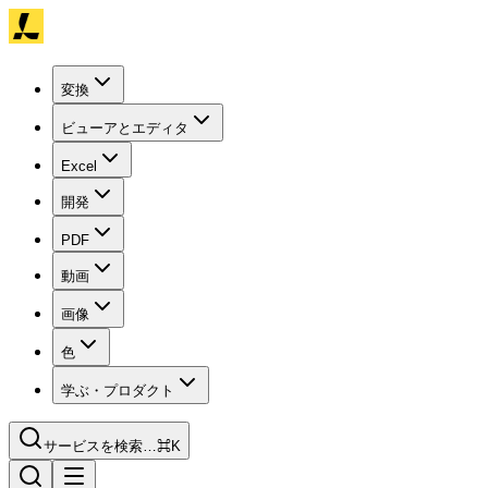
変換
ビューアとエディタ
Excel
開発
PDF
動画
画像
色
学ぶ・プロダクト
サービスを検索…
⌘K