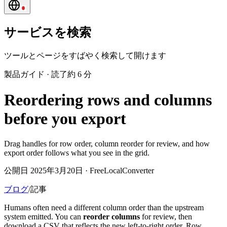
サービスを検索
ツールとページをすばやく検索して開けます
製品ガイド
·
読了約 6 分
Reordering rows and columns
before you export
Drag handles for row order, column reorder for review, and how
export order follows what you see in the grid.
公開日 2025年3月20日 · FreeLocalConverter
ブログ
/
記事
Humans often need a different column order than the upstream
system emitted. You can
reorder columns
for review, then
download a CSV that reflects the new left-to-right order. Row