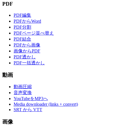
PDF
PDF編集
PDFからWord
PDF分割
PDFページ並べ替え
PDF結合
PDFから画像
画像からPDF
PDF透かし
PDF一括透かし
動画
動画圧縮
音声変換
YouTubeをMP3へ
Media downloader (links + convert)
SRT から VTT
画像