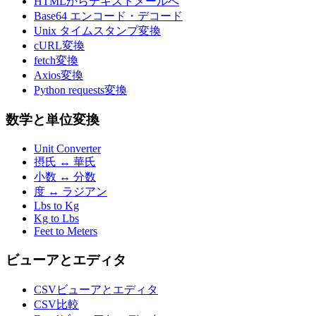
HTMLからテキストメールへ
Base64 エンコード・デコード
Unix タイムスタンプ変換
cURL変換
fetch変換
Axios変換
Python requests変換
数学と単位変換
Unit Converter
摂氏 ↔ 華氏
小数 ↔ 分数
度 ↔ ラジアン
Lbs to Kg
Kg to Lbs
Feet to Meters
ビューアとエディタ
CSVビューアとエディタ
CSV比較