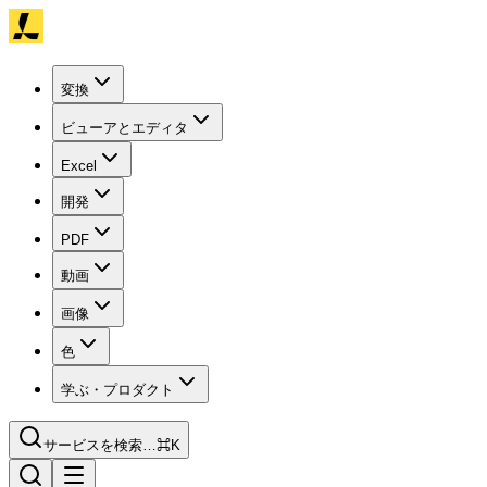
変換
ビューアとエディタ
Excel
開発
PDF
動画
画像
色
学ぶ・プロダクト
サービスを検索…
⌘K