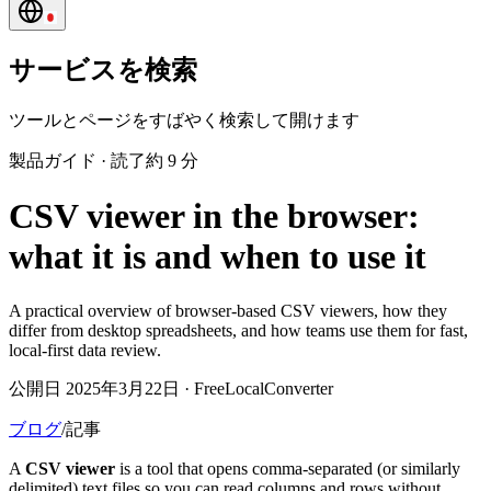
サービスを検索
ツールとページをすばやく検索して開けます
製品ガイド
·
読了約 9 分
CSV viewer in the browser:
what it is and when to use it
A practical overview of browser-based CSV viewers, how they
differ from desktop spreadsheets, and how teams use them for fast,
local-first data review.
公開日 2025年3月22日 · FreeLocalConverter
ブログ
/
記事
A
CSV viewer
is a tool that opens comma-separated (or similarly
delimited) text files so you can read columns and rows without