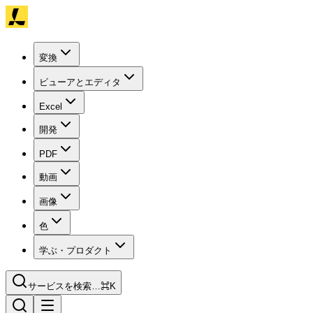
変換
ビューアとエディタ
Excel
開発
PDF
動画
画像
色
学ぶ・プロダクト
サービスを検索…
⌘K