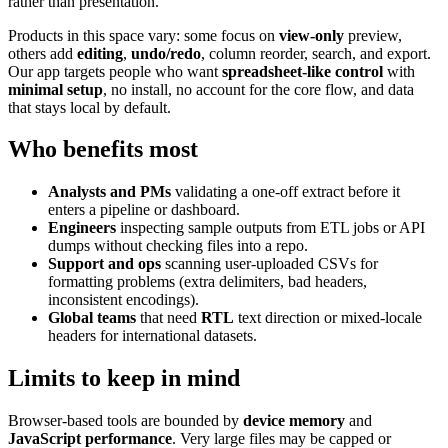
rather than presentation.
Products in this space vary: some focus on
view-only
preview,
others add
editing
,
undo/redo
, column reorder, search, and export.
Our app targets people who want
spreadsheet-like control
with
minimal setup
, no install, no account for the core flow, and data
that stays local by default.
Who benefits most
Analysts and PMs
validating a one-off extract before it
enters a pipeline or dashboard.
Engineers
inspecting sample outputs from ETL jobs or API
dumps without checking files into a repo.
Support and ops
scanning user-uploaded CSVs for
formatting problems (extra delimiters, bad headers,
inconsistent encodings).
Global teams
that need
RTL
text direction or mixed-locale
headers for international datasets.
Limits to keep in mind
Browser-based tools are bounded by
device memory
and
JavaScript performance
. Very large files may be capped or