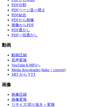
PDF分割
PDFページ並べ替え
PDF結合
PDFから画像
画像からPDF
PDF透かし
PDF一括透かし
動画
動画圧縮
音声変換
YouTubeをMP3へ
Media downloader (links + convert)
SRT から VTT
画像
画像圧縮
画像変換
リサイズ/切り抜き + 変換