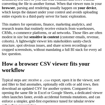
converting the file to another format. When that viewer runs in your
browser
, parsing and rendering usually happen on
your device
,
which keeps the dataset under your control and avoids uploading
entire exports to a third-party server for basic exploration.
This matters for operations, finance, marketing analytics, and
research teams that routinely receive extracts from warehouses,
CRMs, e-commerce platforms, or ad networks. Those files are often
modest in size but
sensitive in content
(customer emails, revenue,
cohorts). A lightweight viewer lets stakeholders sanity-check
structure, spot obvious issues, and share screen recordings or
cropped screenshots, without mandating a full BI stack for every ad
hoc question.
How a browser CSV viewer fits your
workflow
Typical steps are: receive a
export, open it in the viewer, sort
.csv
and filter to find anomalies, optionally edit cells or add rows, then
download an updated CSV for another system. Compared to
opening the same file in Excel or Google Sheets, a dedicated viewer
often launches faster, avoids accidental formula mutations, and can
enforce a simpler, grid-first experience tuned for tabular review