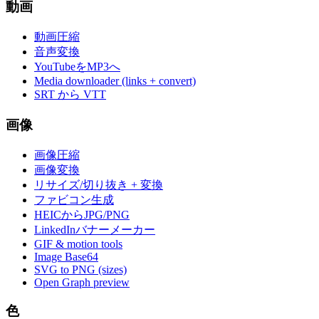
動画
動画圧縮
音声変換
YouTubeをMP3へ
Media downloader (links + convert)
SRT から VTT
画像
画像圧縮
画像変換
リサイズ/切り抜き + 変換
ファビコン生成
HEICからJPG/PNG
LinkedInバナーメーカー
GIF & motion tools
Image Base64
SVG to PNG (sizes)
Open Graph preview
色