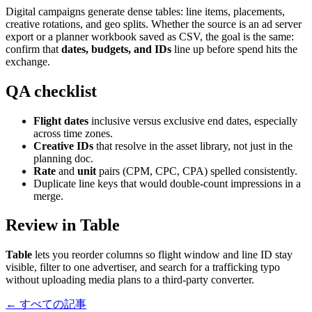
Digital campaigns generate dense tables: line items, placements,
creative rotations, and geo splits. Whether the source is an ad server
export or a planner workbook saved as CSV, the goal is the same:
confirm that
dates, budgets, and IDs
line up before spend hits the
exchange.
QA checklist
Flight dates
inclusive versus exclusive end dates, especially
across time zones.
Creative IDs
that resolve in the asset library, not just in the
planning doc.
Rate
and
unit
pairs (CPM, CPC, CPA) spelled consistently.
Duplicate line keys that would double-count impressions in a
merge.
Review in Table
Table
lets you reorder columns so flight window and line ID stay
visible, filter to one advertiser, and search for a trafficking typo
without uploading media plans to a third-party converter.
← すべての記事