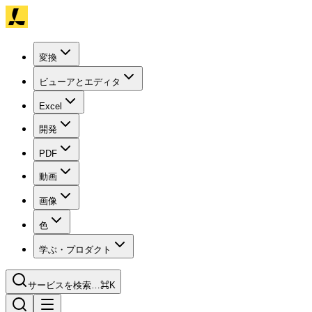
変換
ビューアとエディタ
Excel
開発
PDF
動画
画像
色
学ぶ・プロダクト
サービスを検索…
⌘K