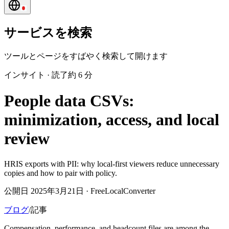
サービスを検索
ツールとページをすばやく検索して開けます
インサイト
·
読了約 6 分
People data CSVs:
minimization, access, and local
review
HRIS exports with PII: why local-first viewers reduce unnecessary
copies and how to pair with policy.
公開日 2025年3月21日 · FreeLocalConverter
ブログ
/
記事
Compensation, performance, and headcount files are among the