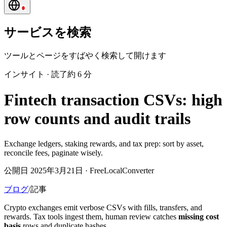
サービスを検索
ツールとページをすばやく検索して開けます
インサイト
·
読了約 6 分
Fintech transaction CSVs: high
row counts and audit trails
Exchange ledgers, staking rewards, and tax prep: sort by asset,
reconcile fees, paginate wisely.
公開日 2025年3月21日 · FreeLocalConverter
ブログ
/
記事
Crypto exchanges emit verbose CSVs with fills, transfers, and
rewards. Tax tools ingest them, human review catches
missing cost
basis
rows and duplicate hashes.