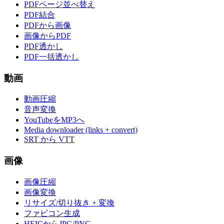
PDFページ並べ替え
PDF結合
PDFから画像
画像からPDF
PDF透かし
PDF一括透かし
動画
動画圧縮
音声変換
YouTubeをMP3へ
Media downloader (links + convert)
SRT から VTT
画像
画像圧縮
画像変換
リサイズ/切り抜き + 変換
ファビコン生成
HEICからJPG/PNG