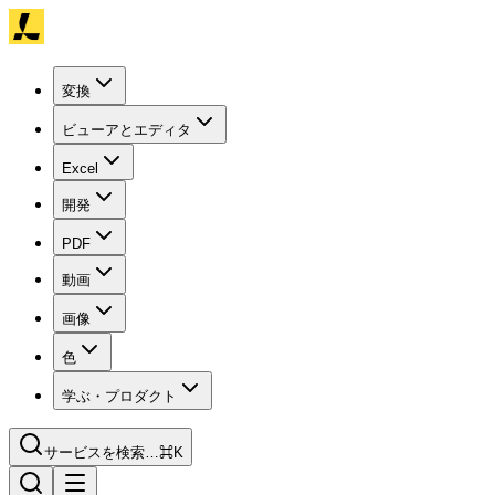
変換
ビューアとエディタ
Excel
開発
PDF
動画
画像
色
学ぶ・プロダクト
サービスを検索…
⌘K