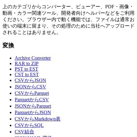
上のカテゴリからコンバーター、ビューアー、PDF・画像・
動画・カラー関連ツール、開発者向けヘルパーなどをご利用
ください。ブラウザー内で動く機能では、ファイルは通常お
使いの端末に留まり、その処理のために当社へアップロード
されることはありません。
変換
Archive Converter
RAR to ZIP
PST to EST
CST to EST
CSVからJSON
JSONからCSV
CSVからParquet
ParquetからCSV
JSONからParquet
ParquetからJSON
CSVからMarkdown表
CSVからSQL
CSV結合