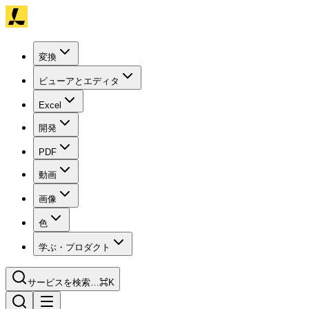
変換
ビューアとエディタ
Excel
開発
PDF
動画
画像
色
学ぶ・プロダクト
サービスを検索…
⌘K