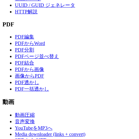
UUID / GUID ジェネレータ
HTTP解説
PDF
PDF編集
PDFからWord
PDF分割
PDFページ並べ替え
PDF結合
PDFから画像
画像からPDF
PDF透かし
PDF一括透かし
動画
動画圧縮
音声変換
YouTubeをMP3へ
Media downloader (links + convert)