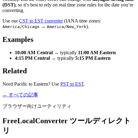
(DST)
, so it’s best to rely on real time zone rules for the date you’re
converting.
Use our
CST to EST converter
(IANA time zones:
→
).
America/Chicago
America/New_York
Examples
10:00 AM Central
→ typically
11:00 AM Eastern
4:15 PM Central
→ typically
5:15 PM Eastern
Related
Need Pacific to Eastern? Use
PST to EST
.
← すべての記事
ブラウザー向けユーティリティ
FreeLocalConverter ツールディレクト
リ