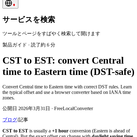
サービスを検索
ツールとページをすばやく検索して開けます
製品ガイド
·
読了約 6 分
CST to EST: convert Central
time to Eastern time (DST-safe)
Convert Central time to Eastern time with correct DST rules. Learn
the typical offset and use a browser converter based on IANA time
zones.
公開日 2026年3月31日 · FreeLocalConverter
ブログ
/
記事
CST to EST
is usually a
+1 hour
conversion (Eastern is ahead of
Central). But the exact offset can change with
daylight saving time