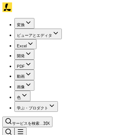
変換
ビューアとエディタ
Excel
開発
PDF
動画
画像
色
学ぶ・プロダクト
サービスを検索…
⌘K