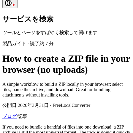
サービスを検索
ツールとページをすばやく検索して開けます
製品ガイド
·
読了約 7 分
How to create a ZIP file in your
browser (no uploads)
A simple workflow to build a ZIP locally in your browser: select
files, name the archive, and download. Great for bundling
attachments without installing tools.
公開日 2026年3月31日 · FreeLocalConverter
ブログ
/
記事
If you need to bundle a handful of files into one download, a ZIP
archive is still the most universal format. The trick is doing it quickly