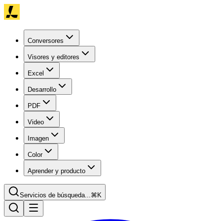
Conversores
Visores y editores
Excel
Desarrollo
PDF
Video
Imagen
Color
Aprender y producto
Servicios de búsqueda...
⌘K