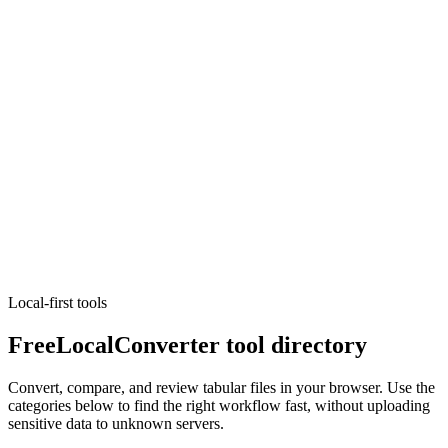
Formateador JSON
Format, minify, and validate JSON locally.
Ejecutar herramienta
Desarrollo
Formateador SQL
Pretty-print SQL with dialect-aware parsing; read-only, runs locally.
Ejecutar herramienta
Local-first tools
FreeLocalConverter tool directory
Convert, compare, and review tabular files in your browser. Use the
categories below to find the right workflow fast, without uploading
sensitive data to unknown servers.