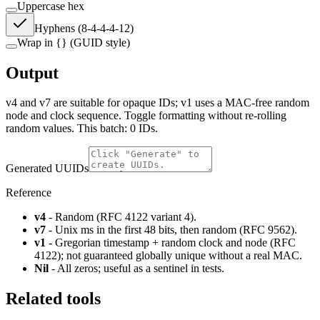
Uppercase hex
Hyphens (8-4-4-4-12)
Wrap in
{}
(GUID style)
Output
v4 and v7 are suitable for opaque IDs; v1 uses a MAC-free random
node and clock sequence. Toggle formatting without re-rolling
random values. This batch:
0
IDs
.
Generated UUIDs
Reference
v4
- Random (RFC 4122 variant 4).
v7
- Unix ms in the first 48 bits, then random (RFC 9562).
v1
- Gregorian timestamp + random clock and node (RFC
4122); not guaranteed globally unique without a real MAC.
Nil
- All zeros; useful as a sentinel in tests.
Related tools