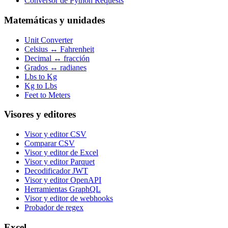
Conversor de Python Requests
Matemáticas y unidades
Unit Converter
Celsius ↔ Fahrenheit
Decimal ↔ fracción
Grados ↔ radianes
Lbs to Kg
Kg to Lbs
Feet to Meters
Visores y editores
Visor y editor CSV
Comparar CSV
Visor y editor de Excel
Visor y editor Parquet
Decodificador JWT
Visor y editor OpenAPI
Herramientas GraphQL
Visor y editor de webhooks
Probador de regex
Excel