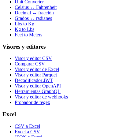
Unit Converter
Celsius ↔ Fahrenheit
Decimal ↔ fracción
Grados ↔ radianes
Lbs to Kg
Kg to Lbs
Feet to Meters
Visores y editores
Visor y editor CSV
Comparar CSV
Visor y editor de Excel
Visor y editor Parquet
Decodificador JWT
Visor y editor OpenAPI
Herramientas GraphQL
Visor y editor de webhooks
Probador de regex
Excel
CSV a Excel
Excel a CSV