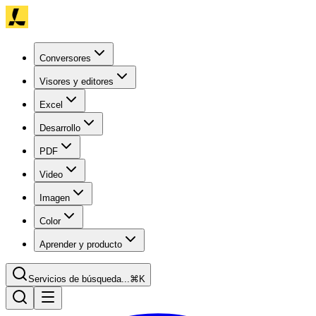
Conversores
Visores y editores
Excel
Desarrollo
PDF
Video
Imagen
Color
Aprender y producto
Servicios de búsqueda...
⌘K