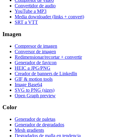
Compresor de video
Convertidor de audio
YouTube a MP3
Media downloader (links + convert)
SRT a VTT
Imagen
Compresor de imagen
Conversor de imagen
Redimensionar/recortar + convertir
Generador de favicon
HEIC a JPG/PNG
Creador de banners de LinkedIn
GIF & motion tools
Image Base64
SVG to PNG (sizes)
Open Graph preview
Color
Generador de paletas
Generador de degradados
Mesh gradients
Degradados de malla en tendencia