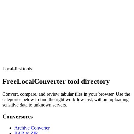
Ejecutar herramienta
Desarrollo
Generador UUID / GUID
Generate v1, v4, v7, or nil UUIDs in bulk with copy-friendly
formats for apps and tests.
Ejecutar herramienta
Local-first tools
FreeLocalConverter tool directory
Convert, compare, and review tabular files in your browser. Use the
categories below to find the right workflow fast, without uploading
sensitive data to unknown servers.
Conversores
Archive Converter
RAR to ZIP