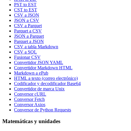
PST to EST
CST to EST
CSV a JSON
JSON a CSV
CSV a Parquet
Parquet a CSV
JSON a Parquet
Parquet a JSON
CSV a tabla Markdown
CSV a SQL
Fusionar CSV
Convertidor JSON YAML
Convertidor Markdown HTML
Markdown a ePub
HTML a texto (correo electrónico)
Codificador y decodificador Base64
Convertidor de marca Unix
Conversor cURL
Conversor Fetch
Conversor Axios
Conversor de Python Requests
Matemáticas y unidades