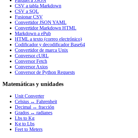
Parquet a JSON
CSV a tabla Markdown
CSV a SQL
Fusionar CSV
Convertidor JSON YAML
Convertidor Markdown HTML
Markdown a ePub
HTML a texto (correo electrónico)
Codificador y decodificador Base64
Convertidor de marca Unix
Conversor cURL
Conversor Fetch
Conversor Axios
Conversor de Python Requests
Matemáticas y unidades
Unit Converter
Celsius ↔ Fahrenheit
Decimal ↔ fracción
Grados ↔ radianes
Lbs to Kg
Kg to Lbs
Feet to Meters