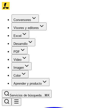
Conversores
Visores y editores
Excel
Desarrollo
PDF
Video
Imagen
Color
Aprender y producto
Servicios de búsqueda...
⌘K