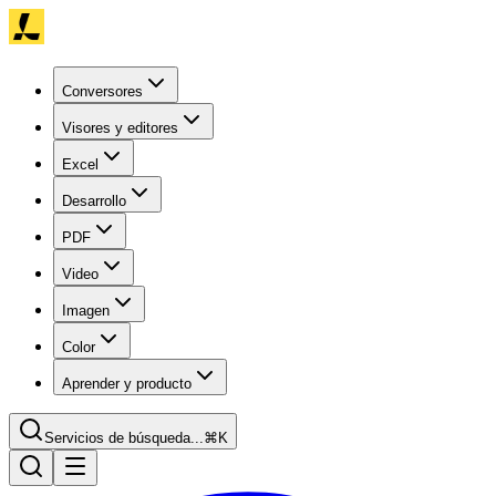
Conversores
Visores y editores
Excel
Desarrollo
PDF
Video
Imagen
Color
Aprender y producto
Servicios de búsqueda...
⌘K