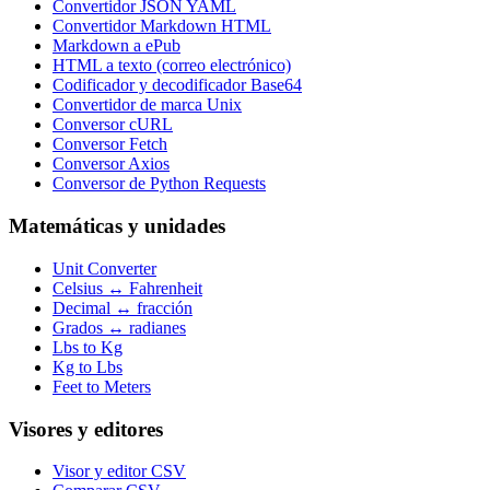
Convertidor JSON YAML
Convertidor Markdown HTML
Markdown a ePub
HTML a texto (correo electrónico)
Codificador y decodificador Base64
Convertidor de marca Unix
Conversor cURL
Conversor Fetch
Conversor Axios
Conversor de Python Requests
Matemáticas y unidades
Unit Converter
Celsius ↔ Fahrenheit
Decimal ↔ fracción
Grados ↔ radianes
Lbs to Kg
Kg to Lbs
Feet to Meters
Visores y editores
Visor y editor CSV