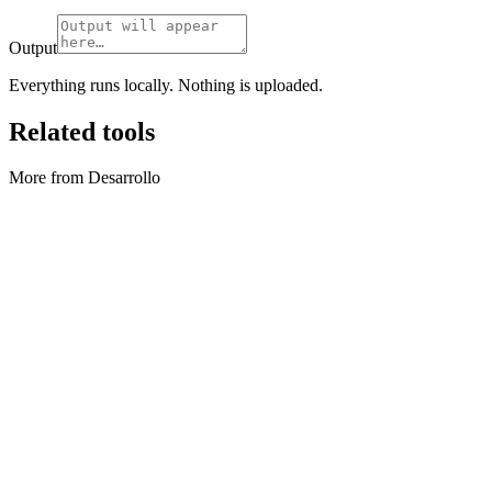
Output
Everything runs locally. Nothing is uploaded.
Related tools
More from Desarrollo
Desarrollo
Analizador Cron
Parse cron, preview next runs, and convert simple English phrases
to schedules.
Ejecutar herramienta
Desarrollo