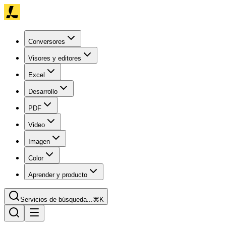
Conversores
Visores y editores
Excel
Desarrollo
PDF
Video
Imagen
Color
Aprender y producto
Servicios de búsqueda...
⌘K