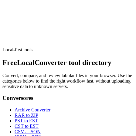
Color
Paletas en tendencia
Browse curated color palettes.
Ejecutar herramienta
Local-first tools
FreeLocalConverter tool directory
Convert, compare, and review tabular files in your browser. Use the
categories below to find the right workflow fast, without uploading
sensitive data to unknown servers.
Conversores
Archive Converter
RAR to ZIP
PST to EST
CST to EST
CSV a JSON