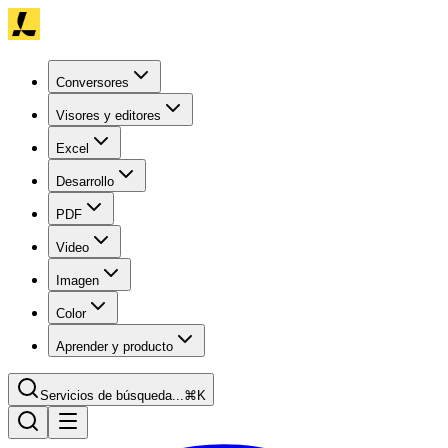
Conversores
Visores y editores
Excel
Desarrollo
PDF
Video
Imagen
Color
Aprender y producto
Servicios de búsqueda...
⌘K