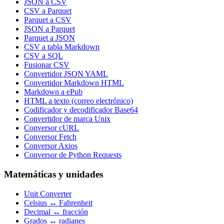
JSON a CSV
CSV a Parquet
Parquet a CSV
JSON a Parquet
Parquet a JSON
CSV a tabla Markdown
CSV a SQL
Fusionar CSV
Convertidor JSON YAML
Convertidor Markdown HTML
Markdown a ePub
HTML a texto (correo electrónico)
Codificador y decodificador Base64
Convertidor de marca Unix
Conversor cURL
Conversor Fetch
Conversor Axios
Conversor de Python Requests
Matemáticas y unidades
Unit Converter
Celsius ↔ Fahrenheit
Decimal ↔ fracción
Grados ↔ radianes