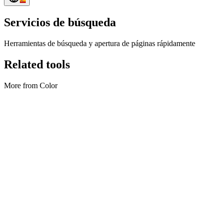
Servicios de búsqueda
Herramientas de búsqueda y apertura de páginas rápidamente
Related tools
More from Color
Color
Degradados de malla en tendencia
Browse 500 mesh-style blob gradients.
Ejecutar herramienta
Color
Degradados en tendencia