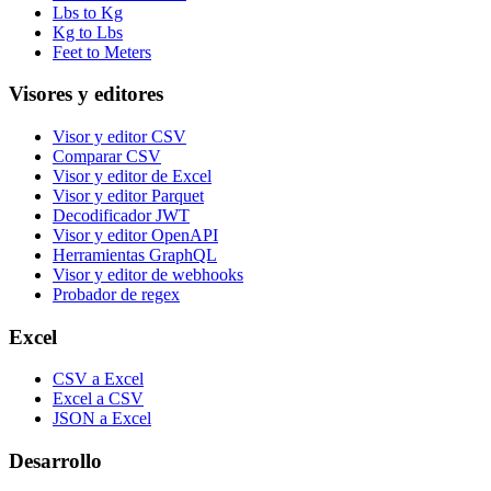
Lbs to Kg
Kg to Lbs
Feet to Meters
Visores y editores
Visor y editor CSV
Comparar CSV
Visor y editor de Excel
Visor y editor Parquet
Decodificador JWT
Visor y editor OpenAPI
Herramientas GraphQL
Visor y editor de webhooks
Probador de regex
Excel
CSV a Excel
Excel a CSV
JSON a Excel
Desarrollo