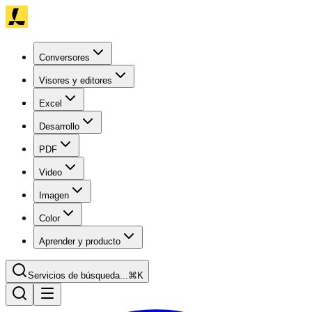
Conversores
Visores y editores
Excel
Desarrollo
PDF
Video
Imagen
Color
Aprender y producto
Servicios de búsqueda...
⌘K