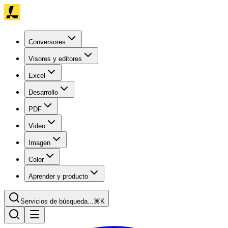
Conversores
Visores y editores
Excel
Desarrollo
PDF
Video
Imagen
Color
Aprender y producto
Servicios de búsqueda...
⌘K