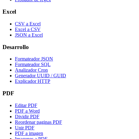
Excel
CSV a Excel
Excel a CSV
JSON a Excel
Desarrollo
Formateador JSON
Formateador SQL
Analizador Cron
Generador UUID / GUID
Explicador HTTP
PDF
Editar PDF
PDF a Word
Dividir PDF
Reordenar paginas PDF
Unir PDF
PDF a imagen
Imagenes a PDF