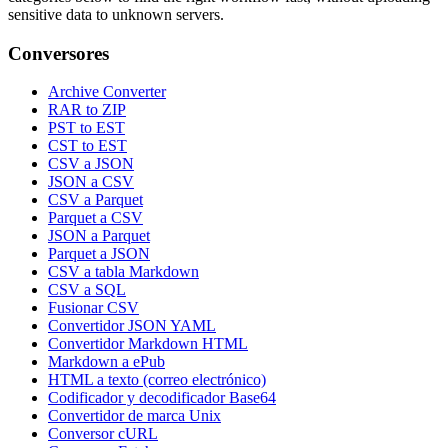
sensitive data to unknown servers.
Conversores
Archive Converter
RAR to ZIP
PST to EST
CST to EST
CSV a JSON
JSON a CSV
CSV a Parquet
Parquet a CSV
JSON a Parquet
Parquet a JSON
CSV a tabla Markdown
CSV a SQL
Fusionar CSV
Convertidor JSON YAML
Convertidor Markdown HTML
Markdown a ePub
HTML a texto (correo electrónico)
Codificador y decodificador Base64
Convertidor de marca Unix
Conversor cURL