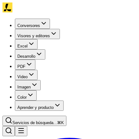
Conversores
Visores y editores
Excel
Desarrollo
PDF
Video
Imagen
Color
Aprender y producto
Servicios de búsqueda...
⌘K