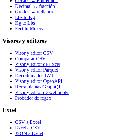
Celsius ↔ Fahrenheit
Decimal ↔ fracción
Grados ↔ radianes
Lbs to Kg
Kg to Lbs
Feet to Meters
Visores y editores
Visor y editor CSV
Comparar CSV
Visor y editor de Excel
Visor y editor Parquet
Decodificador JWT
Visor y editor OpenAPI
Herramientas GraphQL
Visor y editor de webhooks
Probador de regex
Excel
CSV a Excel
Excel a CSV
JSON a Excel