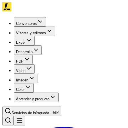
Conversores
Visores y editores
Excel
Desarrollo
PDF
Video
Imagen
Color
Aprender y producto
Servicios de búsqueda...
⌘K