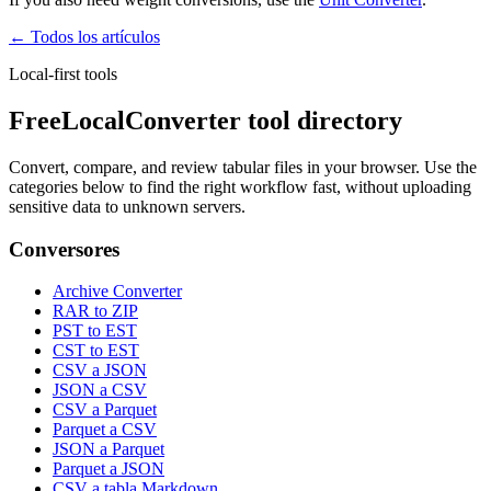
← Todos los artículos
Local-first tools
FreeLocalConverter tool directory
Convert, compare, and review tabular files in your browser. Use the
categories below to find the right workflow fast, without uploading
sensitive data to unknown servers.
Conversores
Archive Converter
RAR to ZIP
PST to EST
CST to EST
CSV a JSON
JSON a CSV
CSV a Parquet
Parquet a CSV
JSON a Parquet
Parquet a JSON
CSV a tabla Markdown