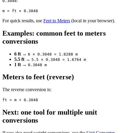
:
0.3048
m = ft × 0.3048
For quick results, use
Feet to Meters
(local in your browser).
Examples: common feet to meters
conversions
6 ft
→
6 × 0.3048 = 1.8288 m
5.5 ft
→
5.5 × 0.3048 = 1.6764 m
1 ft
→
0.3048 m
Meters to feet (reverse)
The reverse conversion is:
ft = m ÷ 0.3048
Next: one tool for multiple unit
conversions
If you also need weight conversions, use the
Unit Converter
.