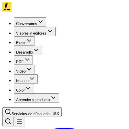
Conversores
Visores y editores
Excel
Desarrollo
PDF
Video
Imagen
Color
Aprender y producto
Servicios de búsqueda...
⌘K