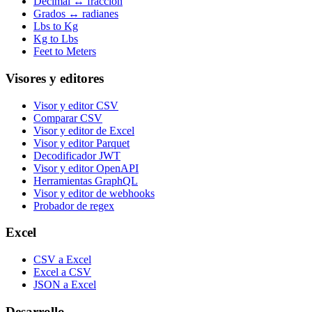
Decimal ↔ fracción
Grados ↔ radianes
Lbs to Kg
Kg to Lbs
Feet to Meters
Visores y editores
Visor y editor CSV
Comparar CSV
Visor y editor de Excel
Visor y editor Parquet
Decodificador JWT
Visor y editor OpenAPI
Herramientas GraphQL
Visor y editor de webhooks
Probador de regex
Excel
CSV a Excel
Excel a CSV
JSON a Excel
Desarrollo