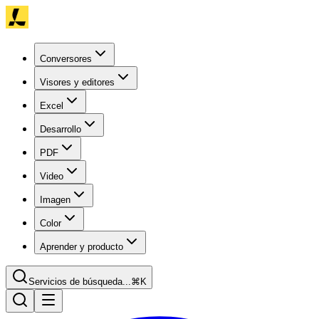
Conversores
Visores y editores
Excel
Desarrollo
PDF
Video
Imagen
Color
Aprender y producto
Servicios de búsqueda...
⌘K