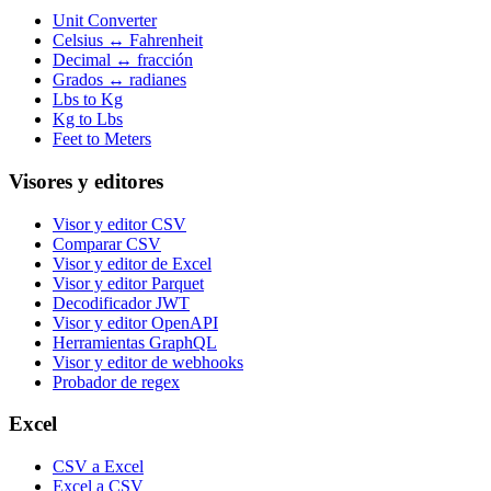
Unit Converter
Celsius ↔ Fahrenheit
Decimal ↔ fracción
Grados ↔ radianes
Lbs to Kg
Kg to Lbs
Feet to Meters
Visores y editores
Visor y editor CSV
Comparar CSV
Visor y editor de Excel
Visor y editor Parquet
Decodificador JWT
Visor y editor OpenAPI
Herramientas GraphQL
Visor y editor de webhooks
Probador de regex
Excel
CSV a Excel
Excel a CSV