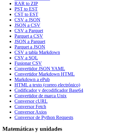
RAR to ZIP
PST to EST
CST to EST
CSV a JSON
JSON a CSV
CSV a Parquet
Parquet a CSV
JSON a Parquet
Parquet a JSON
CSV a tabla Markdown
CSV a SQL
Fusionar CSV
Convertidor JSON YAML
Convertidor Markdown HTML
Markdown a ePub
HTML a texto (correo electrónico)
Codificador y decodificador Base64
Convertidor de marca Unix
Conversor cURL
Conversor Fetch
Conversor Axios
Conversor de Python Requests
Matemáticas y unidades