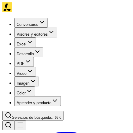
Conversores
Visores y editores
Excel
Desarrollo
PDF
Video
Imagen
Color
Aprender y producto
Servicios de búsqueda...
⌘K