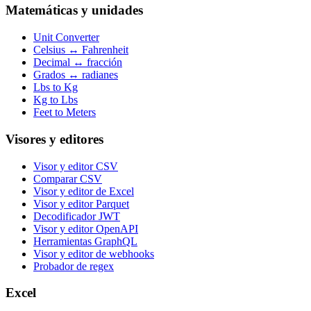
Matemáticas y unidades
Unit Converter
Celsius ↔ Fahrenheit
Decimal ↔ fracción
Grados ↔ radianes
Lbs to Kg
Kg to Lbs
Feet to Meters
Visores y editores
Visor y editor CSV
Comparar CSV
Visor y editor de Excel
Visor y editor Parquet
Decodificador JWT
Visor y editor OpenAPI
Herramientas GraphQL
Visor y editor de webhooks
Probador de regex
Excel