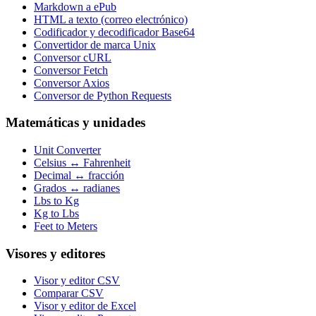
Markdown a ePub
HTML a texto (correo electrónico)
Codificador y decodificador Base64
Convertidor de marca Unix
Conversor cURL
Conversor Fetch
Conversor Axios
Conversor de Python Requests
Matemáticas y unidades
Unit Converter
Celsius ↔ Fahrenheit
Decimal ↔ fracción
Grados ↔ radianes
Lbs to Kg
Kg to Lbs
Feet to Meters
Visores y editores
Visor y editor CSV
Comparar CSV
Visor y editor de Excel