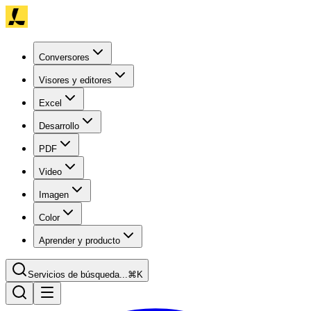
Conversores
Visores y editores
Excel
Desarrollo
PDF
Video
Imagen
Color
Aprender y producto
Servicios de búsqueda...
⌘K