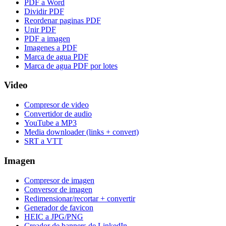
PDF a Word
Dividir PDF
Reordenar paginas PDF
Unir PDF
PDF a imagen
Imagenes a PDF
Marca de agua PDF
Marca de agua PDF por lotes
Video
Compresor de video
Convertidor de audio
YouTube a MP3
Media downloader (links + convert)
SRT a VTT
Imagen
Compresor de imagen
Conversor de imagen
Redimensionar/recortar + convertir
Generador de favicon
HEIC a JPG/PNG
Creador de banners de LinkedIn