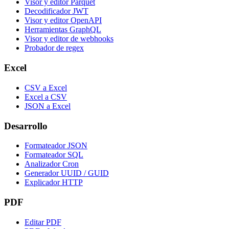
Visor y editor Parquet
Decodificador JWT
Visor y editor OpenAPI
Herramientas GraphQL
Visor y editor de webhooks
Probador de regex
Excel
CSV a Excel
Excel a CSV
JSON a Excel
Desarrollo
Formateador JSON
Formateador SQL
Analizador Cron
Generador UUID / GUID
Explicador HTTP
PDF
Editar PDF